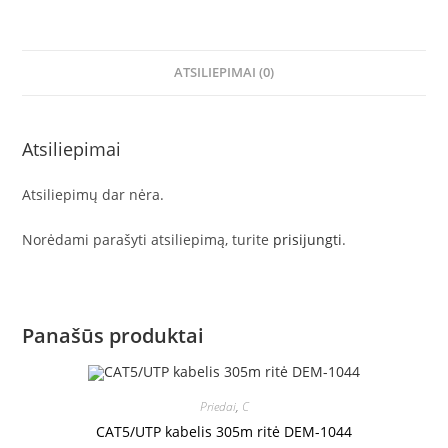
ATSILIEPIMAI (0)
Atsiliepimai
Atsiliepimų dar nėra.
Norėdami parašyti atsiliepimą, turite
prisijungti
.
Panašūs produktai
Priedai
,
C
CAT5/UTP kabelis 305m ritė DEM-1044