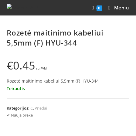
Meniu
0
Rozetė maitinimo kabeliui
5,5mm (F) HYU-344
€
0.45
Rozetė maitinimo kabeliui 5,5mm (F) HYU-344
Teirautis
Kategorijos:
C
,
Priedai
✔ Nauja prekė