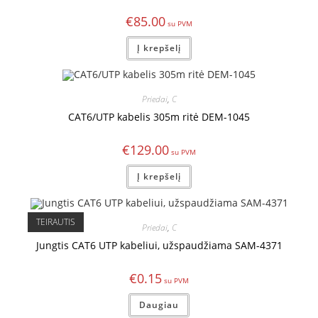
€
85.00
Į krepšelį
Priedai
,
C
CAT6/UTP kabelis 305m ritė DEM-1045
€
129.00
Į krepšelį
TEIRAUTIS
Priedai
,
C
Jungtis CAT6 UTP kabeliui, užspaudžiama SAM-4371
€
0.15
Daugiau