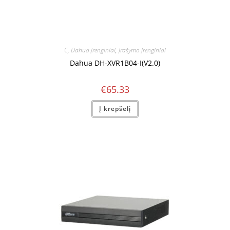
C
,
Dahua įrenginiai
,
Įrašymo įrenginiai
Dahua DH-XVR1B04-I(V2.0)
€
65.33
Į krepšelį