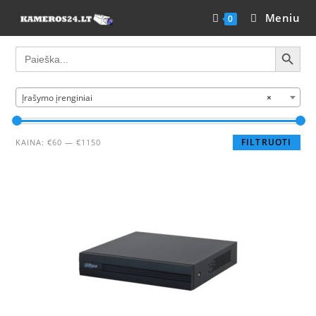
Meniu
0
SEARCH BUTTON
Search
for:
Įrašymo įrenginiai
×
FILTRUOTI
KAINA:
€60
—
€1150