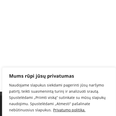
Mums rūpi jūsų privatumas
Naudojame slapukus siekdami pagerinti jūsų naršymo
patirtį, teikti suasmenintą turinį ir analizuoti srautą.
Spustelėdami „Priimti viską“ sutinkate su mūsų slapukų
Informacija telefonu :
+37060371806
naudojimu. Spustelėdami „Atmesti“ pašalinate
Sunteka, MB
nebūtinuosius slapukus.
Privatumo politika.