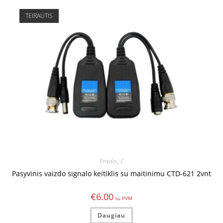
TEIRAUTIS
Priedai
,
C
Pasyvinis vaizdo signalo keitiklis su maitinimu CTD-621 2vnt
€
6.00
Daugiau