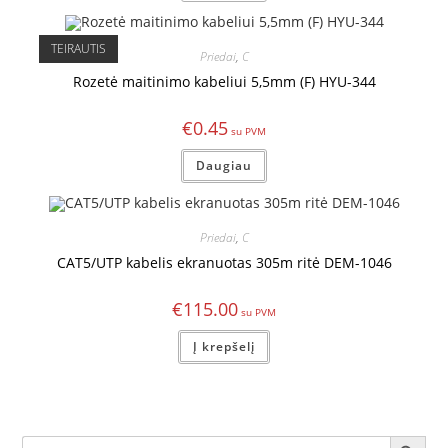
TEIRAUTIS
Priedai
,
C
Rozetė maitinimo kabeliui 5,5mm (F) HYU-344
€
0.45
Daugiau
Priedai
,
C
CAT5/UTP kabelis ekranuotas 305m ritė DEM-1046
€
115.00
Į krepšelį
SEARCH BUTTON
Search