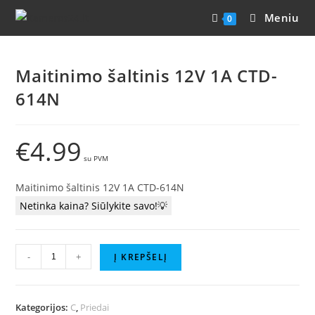
Meniu
0
Maitinimo šaltinis 12V 1A CTD-
614N
€
4.99
Maitinimo šaltinis 12V 1A CTD-614N
Netinka kaina? Siūlykite savo!💡
-
+
Į KREPŠELĮ
Kategorijos:
C
,
Priedai