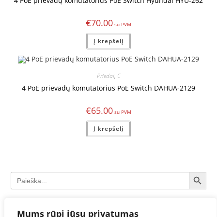
4 PoE prievadų komutatorius PoE Switch Hyundai HYU-262
€
70.00
Į krepšelį
Priedai
,
C
4 PoE prievadų komutatorius PoE Switch DAHUA-2129
€
65.00
Į krepšelį
SEARCH BUTTON
Search
for:
Priedai
×
Mums rūpi jūsų privatumas