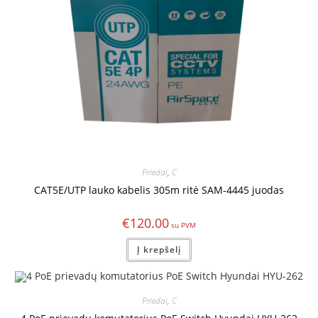
Priedai
,
C
CAT5E/UTP lauko kabelis 305m ritė SAM-4445 juodas
€
120.00
Į krepšelį
Priedai
,
C