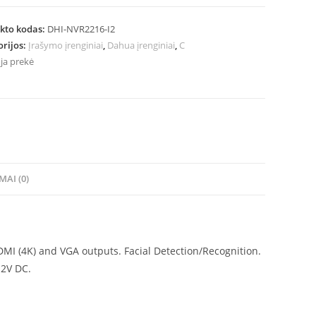
kto kodas:
DHI-NVR2216-I2
orijos:
Įrašymo įrenginiai
,
Dahua įrenginiai
,
C
ja prekė
MAI (0)
I (4K) and VGA outputs. Facial Detection/Recognition.
12V DC.