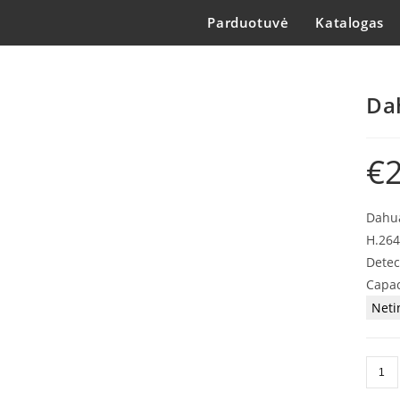
Parduotuvė
Katalogas
Da
€
Dahua
H.264
Detec
Capac
Neti