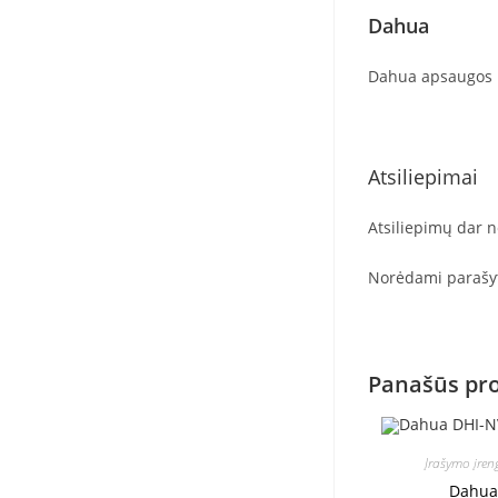
Dahua
Dahua apsaugos ka
Atsiliepimai
Atsiliepimų dar n
Norėdami parašyti
Panašūs pr
Įrašymo įren
Dahua