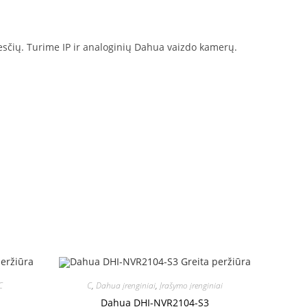
esčių. Turime IP ir analoginių Dahua vaizdo kamerų.
eržiūra
Greita peržiūra
C
C
,
Dahua įrenginiai
,
Įrašymo įrenginiai
Dahua DHI-NVR2104-S3