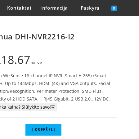
Kontaktai
Informacija
Paskyra
0
hua DHI-NVR2216-I2
218.67
 WizSense 16-channel IP NVR. Smart H.265+/Smart
+. Up to 144Mbps. HDMI (4K) and VGA outputs. Facial
tion/Recognition. Perimeter Protection. SMD Plus.
ity of 2 HDD SATA. 1 RJ45 Gigabit. 2 USB 2.0., 12V DC.
nka kaina? Siūlykite savo!💡
Į KREPŠELĮ