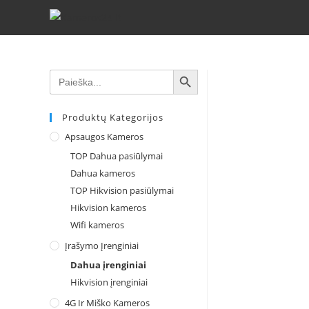
SEARCH BUTTON
Search
for:
Produktų Kategorijos
Apsaugos Kameros
TOP Dahua pasiūlymai
Dahua kameros
TOP Hikvision pasiūlymai
Hikvision kameros
Wifi kameros
Įrašymo Įrenginiai
Dahua įrenginiai
Hikvision įrenginiai
4G Ir Miško Kameros