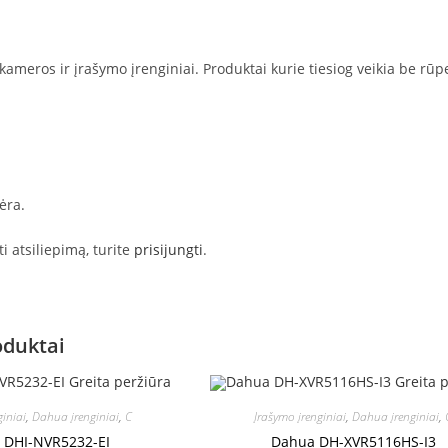
meros ir įrašymo įrenginiai. Produktai kurie tiesiog veikia be rūp
ėra.
 atsiliepimą, turite
prisijungti
.
oduktai
Greita peržiūra
Greita p
giniai
,
Dahua įrenginiai
,
C
Įrašymo įrenginiai
,
Dahua įrenginiai
,
 DHI-NVR5232-EI
Dahua DH-XVR5116HS-I3