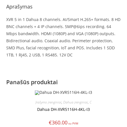
Aprašymas
XVR 5 in 1 Dahua 8 channels. AI/Smart H.265+ formats. 8 HD
BNC channels + 4 IP channels. 5MP@6ips recording. 64
Mbps bandwidth. HDMI (1080P) and VGA (1080P) outputs.
Bidirectional audio. Coaxial audio. Perimeter protection,
SMD Plus, facial recognition, IoT and POS. Includes 1 SDD
1TB, 1 RJ45, 2 USB, 1 RS485. 12V DC
Panašūs produktai
Įrašymo įrenginiai
,
Dahua įrenginiai
,
C
Dahua DH-XVR5116H-4KL-I3
€
360.00