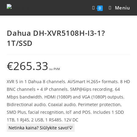
Meniu
0
Dahua DH-XVR5108H-I3-1?
1T/SSD
€
265.33
XVR 5 in 1 Dahua 8 channels. AI/Smart H.265+ formats. 8 HD
BNC channels + 4 IP channels. 5MP@6ips recording. 64
Mbps bandwidth. HDMI (1080P) and VGA (1080P) outputs.
Bidirectional audio. Coaxial audio. Perimeter protection,
SMD Plus, facial recognition, IoT and POS. Includes 1 SDD
1TB, 1 RJ45, 2 USB, 1 RS485. 12V DC
Netinka kaina? Siūlykite savo!💡