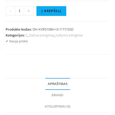
-
+
Į KREPŠELĮ
Produkto kodas:
DH-XVR5108H-I3-1?1T/SSD
Kategorijos:
C
,
Dahua įrenginiai
,
Įrašymo įrenginiai
✔ Nauja prekė
APRAŠYMAS
BRAND
ATSILIEPIMAI (0)