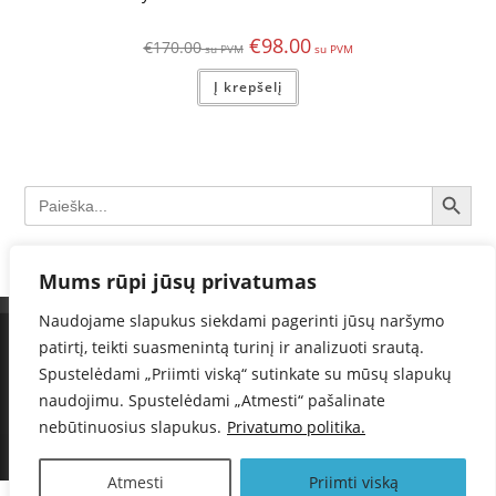
€
98.00
€
170.00
Į krepšelį
SEARCH BUTTON
Search
for:
Mums rūpi jūsų privatumas
Naudojame slapukus siekdami pagerinti jūsų naršymo
Informacija telefonu :
+37060371806
patirtį, teikti suasmenintą turinį ir analizuoti srautą.
Spustelėdami „Priimti viską“ sutinkate su mūsų slapukų
Sunteka, MB
naudojimu. Spustelėdami „Atmesti“ pašalinate
nebūtinuosius slapukus.
Privatumo politika.
© 2018-2024 Kameros24.lt. Visos teisės saugomos.
Atmesti
Priimti viską