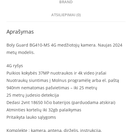
BRAND
ATSILIEPIMAI (0)
Aprašymas
Boly Guard BG410-MS 4G medžiotojų kamera. Naujas 2024
metų modelis.
4G ryšys
Puikios kokybės 37MP nuotraukos ir 4k video įrašai
Nuotraukų siuntimas į Molnus programėlę arba el. paštą
940nm nematomas pašvietimas – iki 25 metrų
25 metrų judesio detekcija
Dedasi 2vnt 18650 ličio baterijos (parduodama atskirai)
Atminties kortelių iki 32gb palaikymas
Pritaikyta lauko sąlygoms
Komplekte : kamera, antena, dirželis, instrukcija.