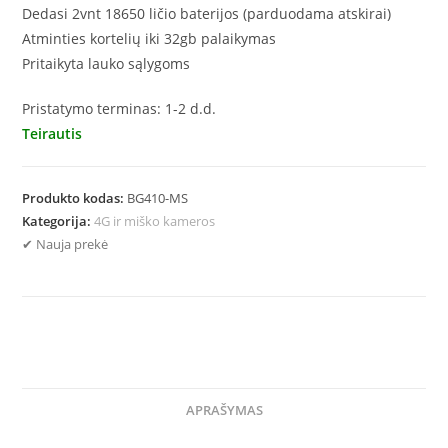
Dedasi 2vnt 18650 ličio baterijos (parduodama atskirai)
Atminties kortelių iki 32gb palaikymas
Pritaikyta lauko sąlygoms
Pristatymo terminas: 1-2 d.d.
Teirautis
Produkto kodas:
BG410-MS
Kategorija:
4G ir miško kameros
✔ Nauja prekė
APRAŠYMAS