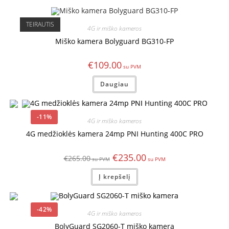
TEIRAUTIS
4G ir miško kameros
Miško kamera Bolyguard BG310-FP
€
109.00
Daugiau
-11%
4G ir miško kameros
4G medžioklės kamera 24mp PNI Hunting 400C PRO
€
235.00
€
265.00
Į krepšelį
-42%
4G ir miško kameros
BolyGuard SG2060-T miško kamera