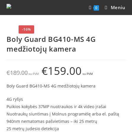
Meniu
0
-16%
Boly Guard BG410-MS 4G
medžiotojų kamera
€
159.00
€
189.00
Boly Guard BG410-MS 4G medžiotojų kamera
4G ryšys
Puikios kokybės 37MP nuotraukos ir 4k video įrašai
Nuotraukų siuntimas į Molnus programėlę arba el. paštą
940nm nematomas pašvietimas – iki 25 metrų
25 metrų judesio detekcija