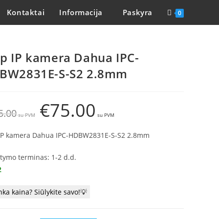
Kontaktai
Informacija
Paskyra
0
p IP kamera Dahua IPC-
BW2831E-S-S2 2.8mm
€
75.00
5.00
IP kamera Dahua IPC-HDBW2831E-S-S2 2.8mm
atymo terminas: 1-2 d.d.
2
nka kaina? Siūlykite savo!💡