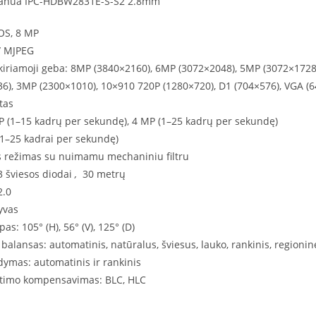
Dahua IPC-HDBW2831E-S-S2 2.8mm
OS, 8 MP
/ MJPEG
kiriamoji geba: 8MP (3840×2160), 6MP (3072×2048), 5MP (3072×1728
), 3MP (2300×1010), 10×910 720P (1280×720), D1 (704×576), VGA (6
tas
P (1–15 kadrų per sekundę), 4 MP (1–25 kadrų per sekundę)
(1–25 kadrai per sekundę)
s režimas su nuimamu mechaniniu filtru
3 šviesos diodai
,
30 metrų
2.0
yvas
s: 105° (H), 56° (V), 125° (D)
 balansas: automatinis, natūralus, šviesus, lauko, rankinis, regionin
dymas: automatinis ir rankinis
etimo kompensavimas: BLC, HLC