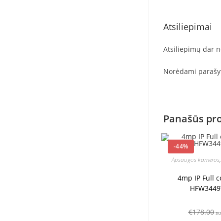
Atsiliepimai
Atsiliepimų dar n
Norėdami parašyti
Panašūs pr
-44%
Apsaugos kameros
4mp IP Full 
HFW3449
€
178.00