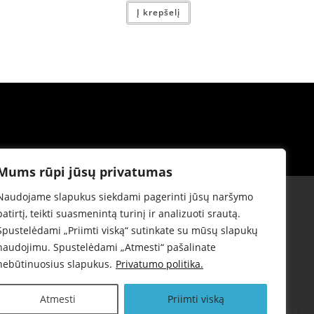
Į krepšelį
Mums rūpi jūsų privatumas
Naudojame slapukus siekdami pagerinti jūsų naršymo
patirtį, teikti suasmenintą turinį ir analizuoti srautą.
Spustelėdami „Priimti viską“ sutinkate su mūsų slapukų
naudojimu. Spustelėdami „Atmesti“ pašalinate
*Garantinis aptarnavimas*
nebūtinuosius slapukus.
Privatumo politika.
Atmesti
Priimti viską