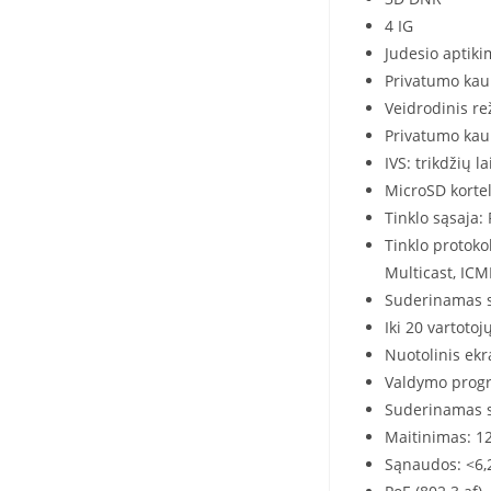
4 IG
Judesio aptiki
Privatumo kau
Veidrodinis r
Privatumo kau
IVS: trikdžių l
MicroSD kortel
Tinklo sąsaja:
Tinklo protoko
Multicast, ICM
Suderinamas su
Iki 20 vartotoj
Nuotolinis ekr
Valdymo progr
Suderinamas s
Maitinimas: 1
Sąnaudos: <6