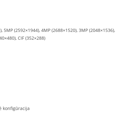
), 5MP (2592×1944), 4MP (2688×1520), 3MP (2048×1536),
40×480), CIF (352×288)
ė konfigūracija