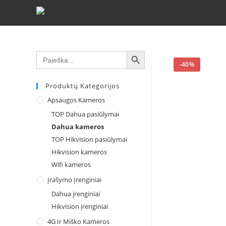
SEARCH BUTTON
Search
for:
-40%
Produktų Kategorijos
Apsaugos Kameros
TOP Dahua pasiūlymai
Dahua kameros
TOP Hikvision pasiūlymai
Hikvision kameros
Wifi kameros
Įrašymo Įrenginiai
Dahua įrenginiai
Hikvision įrenginiai
4G Ir Miško Kameros