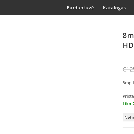
Parduotuvė
Katalogas
8m
HD
€
12
8mp 
Prist
Liko 
Neti