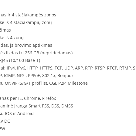
mas ir 4 stačiakampės zonos
kė iš 4 stačiakampių zonų
ežimas
kė iš 4 zonų
aidas, įsibrovimo aptikimas
ės lizdas iki 256 GB (nepridedamas)
 RJ45 (10/100 Base-T)
lai: IPv4, IPv6, HTTP, HTTPS, TCP, UDP, ARP, RTP, RTSP, RTCP, RTMP,
P, IGMP, NFS , PPPoE, 802.1x, Bonjour
 ONVIF (S/G/T profilis), CGI, P2P, Milestone
ų
anas per IE, Chrome, Firefox
aminė įranga Smart PSS, DSS, DMSS
u IOS ir Android
2V DC
,2W