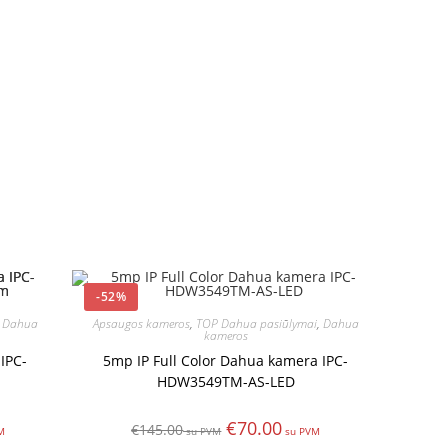
-52%
,
Dahua
Apsaugos kameros
,
TOP Dahua pasiūlymai
,
Dahua
kameros
IPC-
5mp IP Full Color Dahua kamera IPC-
m
HDW3549TM-AS-LED
€
70.00
€
145.00