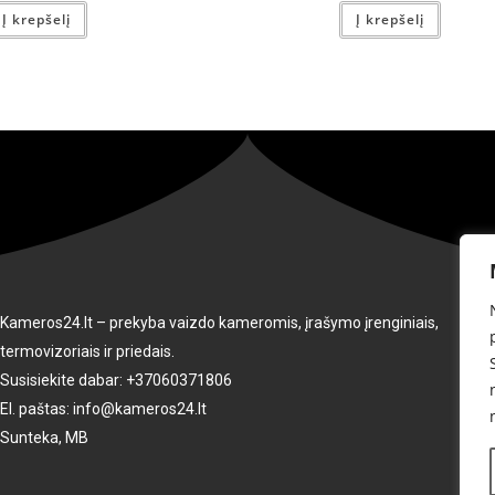
Į krepšelį
Į krepšelį
Kameros24.lt –
prekyba vaizdo kameromis, įrašymo įrenginiais,
termovizoriais ir priedais.
Susisiekite dabar: +37060371806
El. paštas: info@kameros24.lt
Sunteka, MB