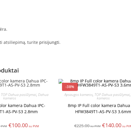
ėra.
 atsiliepimą, turite
prisijungti
.
oduktai
-38%
,
TOP Dahua pasiūlymai
,
Dahua
Apsaugos kameros
,
TOP Dahua pasiūlymai
kameros
kameros
color kamera Dahua IPC-
8mp IP Full color kamera Dahua 
T1-AS-PV-S3 2.8mm
HFW3849T1-AS-PV-S3 3.6m
€
100.00
€
140.00
€
225.00