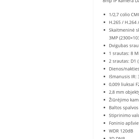
8mp IP kamera 
1/2,7 colio CM
H.265 / H.264 
Skaitmeninė s
3MP (2300×1036
Dvigubas srau
1 srautas: 8 M
2 srautas: D1 
Dienos/naktie
Išmanusis IR: 
0,009 liuksai F
2,8 mm objekt
Žiūrėjimo kampa
Baltos spalvos
Stiprinimo val
Foninio apšvi
WDR 120dB
3D DNR