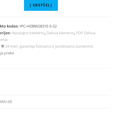
Į KREPŠELĮ
kto kodas:
IPC-HDBW2831E-S-S2
orijos:
Apsaugos kameros
,
Dahua kameros
,
TOP Dahua
lymai
:
🛡️ 24 mėn. garantija fiziniams ir juridiniams asmenims
ja prekė
MAI (0)