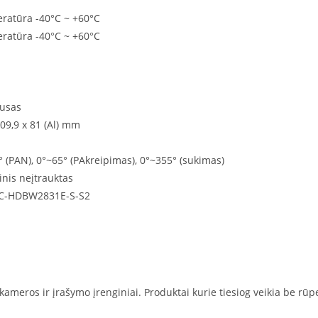
ratūra -40°C ~ +60°C
ratūra -40°C ~ +60°C
pusas
9,9 x 81 (Al) mm
° (PAN), 0°~65° (PAkreipimas), 0°~355° (sukimas)
inis neįtrauktas
PC-HDBW2831E-S-S2
meros ir įrašymo įrenginiai. Produktai kurie tiesiog veikia be rūp