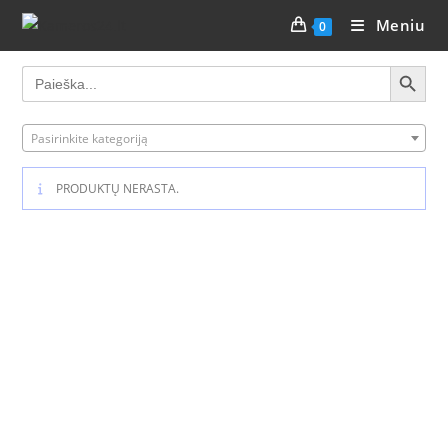
Meniu
0
SEARCH BUTTON
Search
for:
Pasirinkite kategoriją
PRODUKTŲ NERASTA.