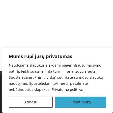
Mums rūpi jūsų privatumas
Naudojame slapukus siekdami pagerinti jūsų naršymo
patirtį, teikti suasmenintą turinį ir analizuoti srautą.
Spustelėdami „Priimti viską“ sutinkate su mūsų slapukų
Informacija telefonu :
+37060371806
naudojimu. Spustelėdami „Atmesti“ pašalinate
Sunteka, MB
nebūtinuosius slapukus.
Privatumo politika.
Atmesti
Priimti viską
© 2018-2024 Kameros24.lt. Visos teisės saugomos.